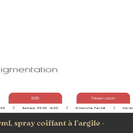
pigmentation
B2B
Réservation
00
Samedi 09:00–16:00
Dimanche Fermé
Horai
, spray coiffant à l’argile -