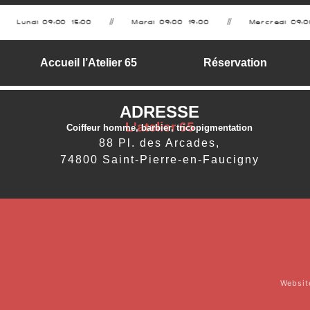
Lundi 09:00–15:00
Mardi 09:00–19:00
Mercredi 09:0
Accueil l’Atelier 65
Réservation
ADRESSE
L'atelier 65
Coiffeur homme, barbier, tricopigmentation
88 Pl. des Arcades,
74800 Saint-Pierre-en-Faucigny
Websit