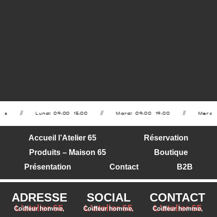
res
Lundi 09:00–15:00
Mardi 09:00–19:00
Mercre
Accueil l’Atelier 65
Réservation
Produits – Maison 65
Boutique
Présentation
Contact
B2B
ADRESSE
SOCIAL
CONTACT
L'atelier 65
L'atelier 65
L'atelier 65
Coiffeur homme,
Coiffeur homme,
Coiffeur homme,